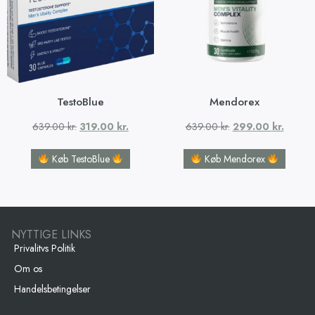
TestoBlue
Mendorex
639.00
kr.
319.00
kr.
639.00
kr.
299.00
kr.
Køb TestoBlue
Køb Mendorex
NYTTIGE LINKS
Privalitvs Politik
Om os
Handelsbetingelser