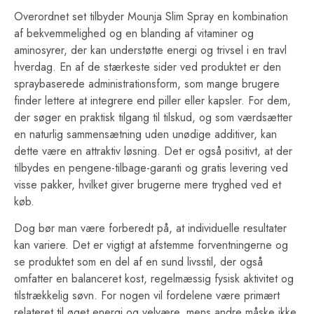
Overordnet set tilbyder Mounja Slim Spray en kombination
af bekvemmelighed og en blanding af vitaminer og
aminosyrer, der kan understøtte energi og trivsel i en travl
hverdag. En af de stærkeste sider ved produktet er den
spraybaserede administrationsform, som mange brugere
finder lettere at integrere end piller eller kapsler. For dem,
der søger en praktisk tilgang til tilskud, og som værdsætter
en naturlig sammensætning uden unødige additiver, kan
dette være en attraktiv løsning. Det er også positivt, at der
tilbydes en pengene-tilbage-garanti og gratis levering ved
visse pakker, hvilket giver brugerne mere tryghed ved et
køb.
Dog bør man være forberedt på, at individuelle resultater
kan variere. Det er vigtigt at afstemme forventningerne og
se produktet som en del af en sund livsstil, der også
omfatter en balanceret kost, regelmæssig fysisk aktivitet og
tilstrækkelig søvn. For nogen vil fordelene være primært
relateret til øget energi og velvære, mens andre måske ikke