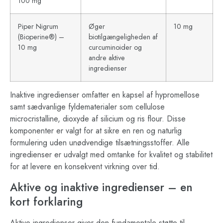
100 mg
Piper Nigrum
Øger
10 mg
(Bioperine®) –
biotilgængeligheden af
10 mg
curcuminoider og
andre aktive
ingredienser
Inaktive ingredienser omfatter en kapsel af hypromellose
samt sædvanlige fyldematerialer som cellulose
microcristalline, dioxyde af silicium og ris flour. Disse
komponenter er valgt for at sikre en ren og naturlig
formulering uden unødvendige tilsætningsstoffer. Alle
ingredienser er udvalgt med omtanke for kvalitet og stabilitet
for at levere en konsekvent virkning over tid.
Aktive og inaktive ingredienser – en
kort forklaring
Aktive ingredienser giver den fundamentale støtte til