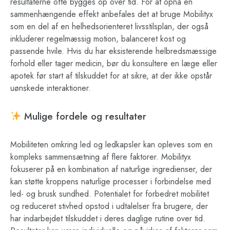
resultaterne ofte bygges op over tid. For at opnå en
sammenhængende effekt anbefales det at bruge Mobilityx
som en del af en helhedsorienteret livsstilsplan, der også
inkluderer regelmæssig motion, balanceret kost og
passende hvile. Hvis du har eksisterende helbredsmæssige
forhold eller tager medicin, bør du konsultere en læge eller
apotek før start af tilskuddet for at sikre, at der ikke opstår
uønskede interaktioner.
Mulige fordele og resultater
Mobiliteten omkring led og ledkapsler kan opleves som en
kompleks sammensætning af flere faktorer. Mobilityx
fokuserer på en kombination af naturlige ingredienser, der
kan støtte kroppens naturlige processer i forbindelse med
led- og brusk sundhed. Potentialet for forbedret mobilitet
og reduceret stivhed opstod i udtalelser fra brugere, der
har indarbejdet tilskuddet i deres daglige rutine over tid.