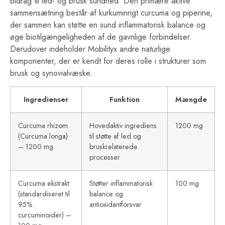
bidrag til led- og brusk sundhed. Den primære aktive
sammensætning består af kurkuminrigt curcuma og piperine,
der sammen kan støtte en sund inflammatorisk balance og
øge biotilgængeligheden af de gavnlige forbindelser.
Derudover indeholder Mobilityx andre naturlige
komponenter, der er kendt for deres rolle i strukturer som
brusk og synovialvæske.
Ingredienser
Funktion
Mængde
Curcuma rhizom
Hovedaktiv ingrediens
1200 mg
(Curcuma longa)
til støtte af led og
– 1200 mg
bruskrelaterede
processer
Curcuma ekstrakt
Støtter inflammatorisk
100 mg
(standardiseret til
balance og
95%
antioxidantforsvar
curcuminoider) –