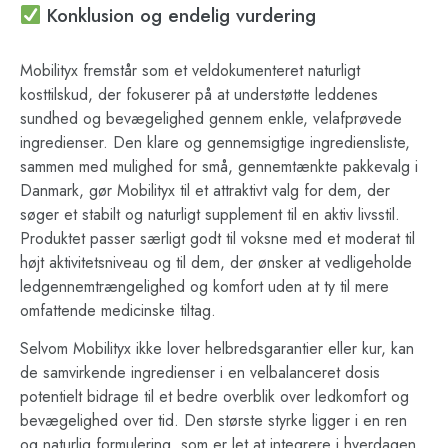
Konklusion og endelig vurdering
Mobilityx fremstår som et veldokumenteret naturligt
kosttilskud, der fokuserer på at understøtte leddenes
sundhed og bevægelighed gennem enkle, velafprøvede
ingredienser. Den klare og gennemsigtige ingrediensliste,
sammen med mulighed for små, gennemtænkte pakkevalg i
Danmark, gør Mobilityx til et attraktivt valg for dem, der
søger et stabilt og naturligt supplement til en aktiv livsstil.
Produktet passer særligt godt til voksne med et moderat til
højt aktivitetsniveau og til dem, der ønsker at vedligeholde
ledgennemtrængelighed og komfort uden at ty til mere
omfattende medicinske tiltag.
Selvom Mobilityx ikke lover helbredsgarantier eller kur, kan
de samvirkende ingredienser i en velbalanceret dosis
potentielt bidrage til et bedre overblik over ledkomfort og
bevægelighed over tid. Den største styrke ligger i en ren
og naturlig formulering, som er let at integrere i hverdagen,