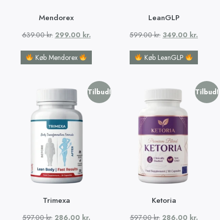
Mendorex
LeanGLP
639.00
kr.
299.00
kr.
599.00
kr.
349.00
kr.
Køb Mendorex
Køb LeanGLP
Tilbud!
Tilbud!
Trimexa
Ketoria
597.00
kr.
286.00
kr.
597.00
kr.
286.00
kr.