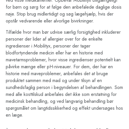
ved visse medikamenter. Opbevar Mobililtyx utilgængeligt
for børn og sørg for at følge den anbefalede daglige dosis
nøje. Stop brug midlertidigt og søg lægehjælp, hvis der
opstår vedvarende eller alvorlige bivirkninger.
Tilfælde hvor man bør udvise særlig forsigtighed inkluderer
personer der lider af allergier over for de enkelte
ingredienser i Mobilityx, personer der tager
blodfortyndende medicin eller har en historie med
mavetarmsproblemer, hvor visse ingredienser potentielt kan
påvirke mænge eller pH-niveauer. For dem, der har en
historie med maveproblemer, anbefales det at bruge
produktet sammen med mad og under tilsyn af en
sundhedsfaglig person i begyndelsen af behandlingen. Som
med alle kosttilskud anbefales det ikke som erstatning for
medicinsk behandling, og ved langvarig behandling bør
spørgsmålet om langtidssikkerhed og effekt undersøges hos
en læge.