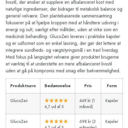
livsstil, der ønsker at supplere en afbalanceret kost med
naturlige ingredienser, der bidrager til metabolsk balance og
generel velvære. Den plantebaserede sammensætning
fokuserer på at hjælpe kroppen med at håndtere udsving i
energi og sult, særligt efter måltider, uden at virke som en
medicinsk behandling. GlucoZen leveres i praktiske kapsler
og er udformet som en enkel løsning, der gør det lettere at
integrere sundheds- og vægtstyringsmål i en travl hverdag.
Med fokus på langsigtet velvære giver produktet brugerne
et værktøj til at understøtte en mere afbalanceret livsstil
uden at gå på kompromis med smag eller bekvemmelighed.
Produktnavn
Bedømmelse
Pris
Form
GlucoZen
449 kr (1
Kapsler
4,7 ud af 5
måned)
GlucoZen
698 kr (2
Kapsler
4,7 ud af 5
måneder)