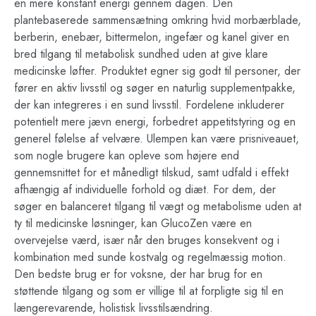
en mere konstant energi gennem dagen. Den
plantebaserede sammensætning omkring hvid morbærblade,
berberin, enebær, bittermelon, ingefær og kanel giver en
bred tilgang til metabolisk sundhed uden at give klare
medicinske løfter. Produktet egner sig godt til personer, der
fører en aktiv livsstil og søger en naturlig supplementpakke,
der kan integreres i en sund livsstil. Fordelene inkluderer
potentielt mere jævn energi, forbedret appetitstyring og en
generel følelse af velvære. Ulempen kan være prisniveauet,
som nogle brugere kan opleve som højere end
gennemsnittet for et månedligt tilskud, samt udfald i effekt
afhængig af individuelle forhold og diæt. For dem, der
søger en balanceret tilgang til vægt og metabolisme uden at
ty til medicinske løsninger, kan GlucoZen være en
overvejelse værd, især når den bruges konsekvent og i
kombination med sunde kostvalg og regelmæssig motion.
Den bedste brug er for voksne, der har brug for en
støttende tilgang og som er villige til at forpligte sig til en
længerevarende, holistisk livsstilsændring.