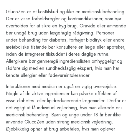
GlucoZen er et kosttilskud og ikke en medicinsk behandling.
Der er visse forholdsregler og kontraindikationer, som bør
overholdes for at sikre en tryg brug. Gravide eller ammende
bør undgå brug uden lægefaglig rådgivning. Personer
under behandling for diabetes, forhøjet blodtryk eller andre
metaboliske tilstande bør konsultere en læge eller apoteker,
inden de integrerer tilskuddet i deres daglige rutine.
Allergikere bør gennemgå ingredienslisten omhyggeligt og
rådføre sig med en sundhedsfaglig ekspert, hvis man har
kendte allergier eller fødevareintolerancer.
Interaktioner med medicin er også en vigtig overvejelse.
Nogle af de aktive ingredienser kan påvirke effekten af
visse diabetes- eller lipidreducerende lægemidler. Derfor er
det vigtigt at få individuel vejledning, hvis man allerede er i
medicinsk behandling. Børn og unge under 18 år bør ikke
anvende GlucoZen uden streng medicinsk vejledning.
Øjeblikkelig ophør af brug anbefales, hvis man oplever