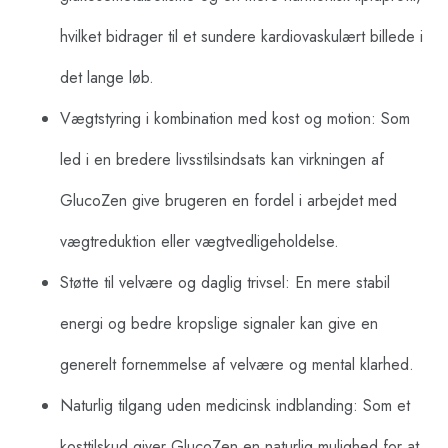
hvilket bidrager til et sundere kardiovaskulært billede i
det lange løb.
Vægtstyring i kombination med kost og motion: Som
led i en bredere livsstilsindsats kan virkningen af
GlucoZen give brugeren en fordel i arbejdet med
vægtreduktion eller vægtvedligeholdelse.
Støtte til velvære og daglig trivsel: En mere stabil
energi og bedre kropslige signaler kan give en
generelt fornemmelse af velvære og mental klarhed.
Naturlig tilgang uden medicinsk indblanding: Som et
kosttilskud giver GlucoZen en naturlig mulighed for at