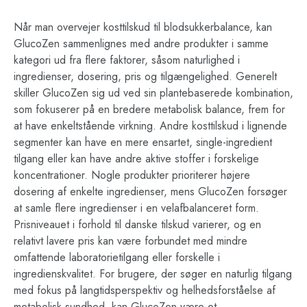
Når man overvejer kosttilskud til blodsukkerbalance, kan
GlucoZen sammenlignes med andre produkter i samme
kategori ud fra flere faktorer, såsom naturlighed i
ingredienser, dosering, pris og tilgængelighed. Generelt
skiller GlucoZen sig ud ved sin plantebaserede kombination,
som fokuserer på en bredere metabolisk balance, frem for
at have enkeltstående virkning. Andre kosttilskud i lignende
segmenter kan have en mere ensartet, single-ingredient
tilgang eller kan have andre aktive stoffer i forskelige
koncentrationer. Nogle produkter prioriterer højere
dosering af enkelte ingredienser, mens GlucoZen forsøger
at samle flere ingredienser i en velafbalanceret form.
Prisniveauet i forhold til danske tilskud varierer, og en
relativt lavere pris kan være forbundet med mindre
omfattende laboratorietilgang eller forskelle i
ingredienskvalitet. For brugere, der søger en naturlig tilgang
med fokus på langtidsperspektiv og helhedsforståelse af
metabolisk sundhed, kan GlucoZen være et