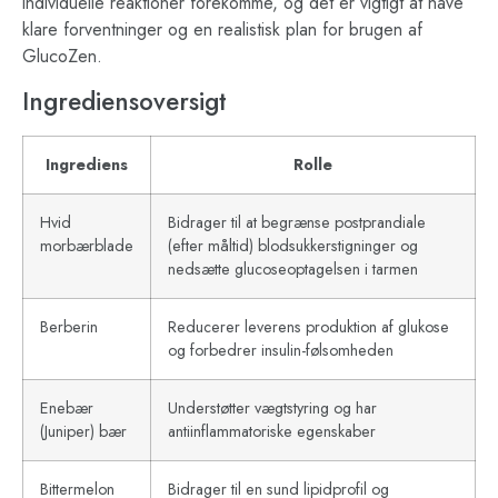
individuelle reaktioner forekomme, og det er vigtigt at have
klare forventninger og en realistisk plan for brugen af
GlucoZen.
Ingrediensoversigt
Ingrediens
Rolle
Hvid
Bidrager til at begrænse postprandiale
morbærblade
(efter måltid) blodsukkerstigninger og
nedsætte glucoseoptagelsen i tarmen
Berberin
Reducerer leverens produktion af glukose
og forbedrer insulin-følsomheden
Enebær
Understøtter vægtstyring og har
(Juniper) bær
antiinflammatoriske egenskaber
Bittermelon
Bidrager til en sund lipidprofil og