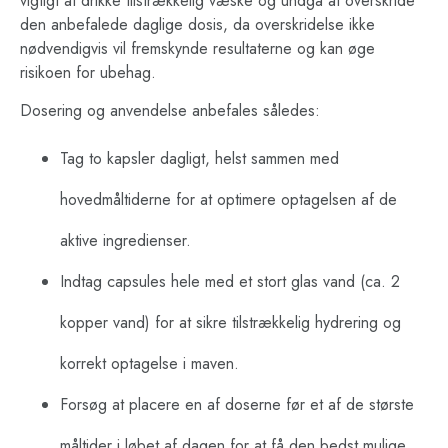
vigtigt at drikke tilstrækkelig væske og undgå at overskride
den anbefalede daglige dosis, da overskridelse ikke
nødvendigvis vil fremskynde resultaterne og kan øge
risikoen for ubehag.
Dosering og anvendelse anbefales således:
Tag to kapsler dagligt, helst sammen med
hovedmåltiderne for at optimere optagelsen af de
aktive ingredienser.
Indtag capsules hele med et stort glas vand (ca. 2
kopper vand) for at sikre tilstrækkelig hydrering og
korrekt optagelse i maven.
Forsøg at placere en af doserne før et af de største
måltider i løbet af dagen for at få den bedst mulige