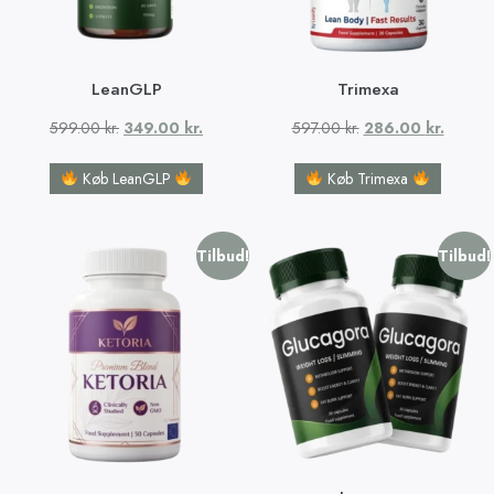
LeanGLP
Trimexa
599.00
kr.
349.00
kr.
597.00
kr.
286.00
kr.
Køb LeanGLP
Køb Trimexa
Tilbud!
Tilbud!