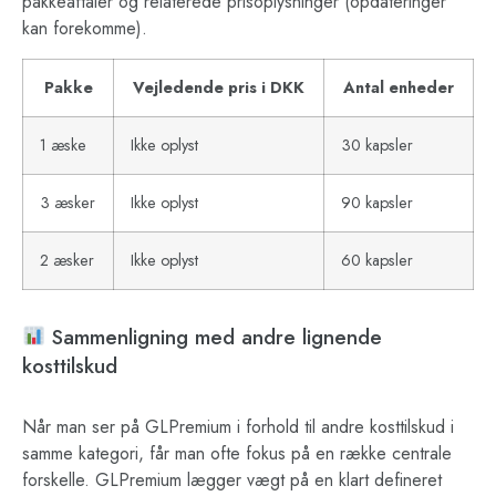
pakkeaftaler og relaterede prisoplysninger (opdateringer
kan forekomme).
Pakke
Vejledende pris i DKK
Antal enheder
1 æske
Ikke oplyst
30 kapsler
3 æsker
Ikke oplyst
90 kapsler
2 æsker
Ikke oplyst
60 kapsler
Sammenligning med andre lignende
kosttilskud
Når man ser på GLPremium i forhold til andre kosttilskud i
samme kategori, får man ofte fokus på en række centrale
forskelle. GLPremium lægger vægt på en klart defineret