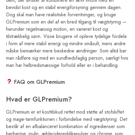
dem, der ønsker at kombinere en aktiv livsstil med en
bevidst kost og en stabil energiforsyning gennem dagen.
Dog skal man have realistiske forventninger, og bruge
GLPremium som en del af en bred tilgang til vægtstyring —
herunder regelmæssig motion, en varieret kost og
tilstrækkelig søvn. Visse brugere vil opleve tydelige fordele
i form af mere stabil energi og mindre småsult, mens andre
måske bemærker mere beskedne ændringer. Som altid bør
man rådføre sig med en sundhedsfaglig person, særligt hvis
man har helbredsmæssige forhold eller er i behandling.
FAQ om GLPremium
Hvad er GLPremium?
GLPremium er et kosttilskud rettet mod støtte af stofskiftet
og mage-tarmfunktionen i forbindelse med vægtstyring. Det
består af en afbalanceret kombination af ingredienser som
berberine, inulin, æblecidereddikepulver og chrome, som