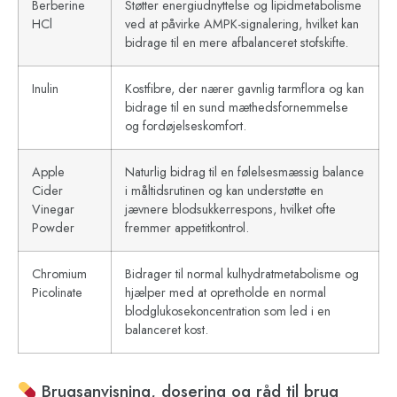
Berberine
Støtter energiudnyttelse og lipidmetabolisme
HCl
ved at påvirke AMPK-signalering, hvilket kan
bidrage til en mere afbalanceret stofskifte.
Inulin
Kostfibre, der nærer gavnlig tarmflora og kan
bidrage til en sund mæthedsfornemmelse
og fordøjelseskomfort.
Apple
Naturlig bidrag til en følelsesmæssig balance
Cider
i måltidsrutinen og kan understøtte en
Vinegar
jævnere blodsukkerrespons, hvilket ofte
Powder
fremmer appetitkontrol.
Chromium
Bidrager til normal kulhydratmetabolisme og
Picolinate
hjælper med at opretholde en normal
blodglukosekoncentration som led i en
balanceret kost.
Brugsanvisning, dosering og råd til brug