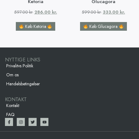
Ketoria
Glucagora
597.00
kr.
286.00
kr.
599.00
kr.
333.00
kr.
Køb Ketoria
Køb Glucagora
NYTTIGE LINKS
Privalitvs Politik
Om os
Handelsbetingelser
KONTAKT
Kontakt
FAQ