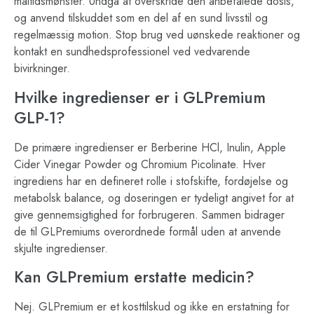
måltidsmønster. Undgå at overskride den anbefalede dosis,
og anvend tilskuddet som en del af en sund livsstil og
regelmæssig motion. Stop brug ved uønskede reaktioner og
kontakt en sundhedsprofessionel ved vedvarende
bivirkninger.
Hvilke ingredienser er i GLPremium
GLP-1?
De primære ingredienser er Berberine HCl, Inulin, Apple
Cider Vinegar Powder og Chromium Picolinate. Hver
ingrediens har en defineret rolle i stofskifte, fordøjelse og
metabolsk balance, og doseringen er tydeligt angivet for at
give gennemsigtighed for forbrugeren. Sammen bidrager
de til GLPremiums overordnede formål uden at anvende
skjulte ingredienser.
Kan GLPremium erstatte medicin?
Nej. GLPremium er et kosttilskud og ikke en erstatning for