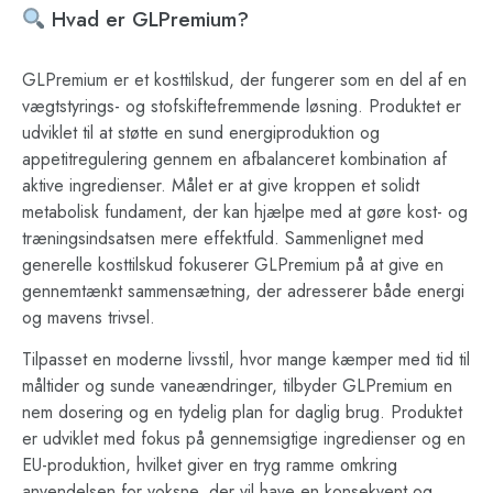
Hvad er GLPremium?
GLPremium er et kosttilskud, der fungerer som en del af en
vægtstyrings- og stofskiftefremmende løsning. Produktet er
udviklet til at støtte en sund energiproduktion og
appetitregulering gennem en afbalanceret kombination af
aktive ingredienser. Målet er at give kroppen et solidt
metabolisk fundament, der kan hjælpe med at gøre kost- og
træningsindsatsen mere effektfuld. Sammenlignet med
generelle kosttilskud fokuserer GLPremium på at give en
gennemtænkt sammensætning, der adresserer både energi
og mavens trivsel.
Tilpasset en moderne livsstil, hvor mange kæmper med tid til
måltider og sunde vaneændringer, tilbyder GLPremium en
nem dosering og en tydelig plan for daglig brug. Produktet
er udviklet med fokus på gennemsigtige ingredienser og en
EU-produktion, hvilket giver en tryg ramme omkring
anvendelsen for voksne, der vil have en konsekvent og