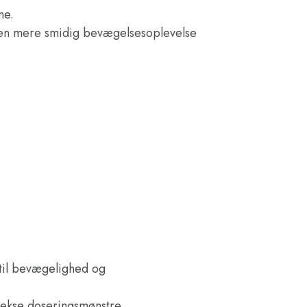
ne.
g en mere smidig bevægelsesoplevelse
 til bevægelighed og
lekse doseringsmønstre.