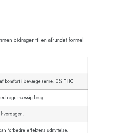
mmen bidrager til en afrundet formel
se af komfort i bevægelserne. 0% THC.
e ved regelmæssig brug.
i hverdagen.
an forbedre effektens udnyttelse.