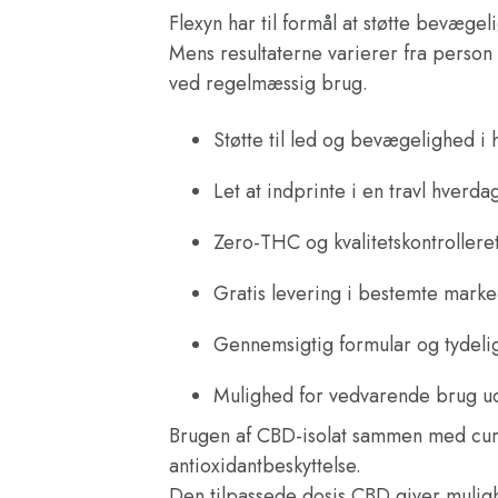
Flexyn har til formål at støtte bevæg
Mens resultaterne varierer fra perso
ved regelmæssig brug.
Støtte til led og bevægelighed i
Let at indprinte i en travl hverda
Zero-THC og kvalitetskontroller
Gratis levering i bestemte marke
Gennemsigtig formular og tydelig
Mulighed for vedvarende brug ude
Brugen af CBD-isolat sammen med curc
antioxidantbeskyttelse.
Den tilpassede dosis CBD giver muligh