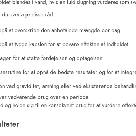
det blandes i vand, hvis en fuld slugning vurderes som sv
du overveje disse råd:
ndgå at overskride den anbefalede mængde per dag.
gå at tygge kapslen for at bevare effekten af indholdet.
gen for at støtte fordøjelsen og optagelsen.
esrutine for at opnå de bedste resultater og for at integr
on ved graviditet, amning eller ved eksisterende behandli
æver vedvarende brug over en periode.
d og holde sig til en konsekvent brug for at vurdere effek
ltater