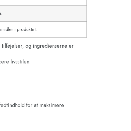
e.
midler i produktet.
ilføjelser, og ingredienserne er
re livsstilen.
 fedtindhold for at maksimere