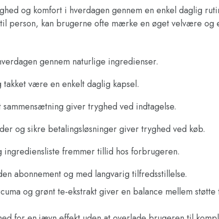
elighed og komfort i hverdagen gennem en enkel daglig ruti
n til person, kan brugerne ofte mærke en øget velvære o
 hverdagen gennem naturlige ingredienser.
g takket være en enkelt daglig kapsel.
et sammensætning giver tryghed ved indtagelse.
der og sikre betalingsløsninger giver tryghed ved køb.
 ingrediensliste fremmer tillid hos forbrugeren.
n abonnement og med langvarig tilfredsstillelse.
uma og grønt te-ekstrakt giver en balance mellem støtte
ed for en jævn effekt uden at overlade brugeren til komp