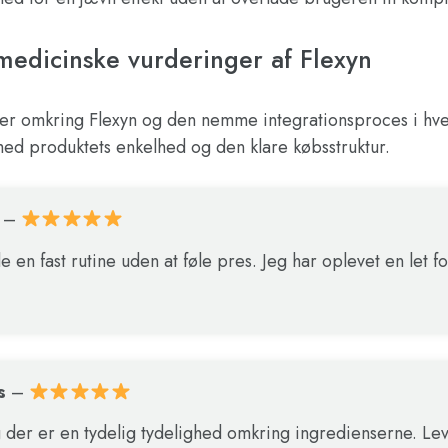
edicinske vurderinger af Flexyn
nger omkring Flexyn og den nemme integrationsproces i hv
 med produktets enkelhed og den klare købsstruktur.
–
de en fast rutine uden at føle pres. Jeg har oplevet en le
s
–
og der er en tydelig tydelighed omkring ingredienserne. L