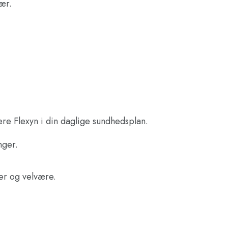
ær.
ere Flexyn i din daglige sundhedsplan.
nger.
ter og velvære.