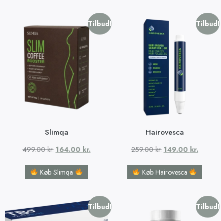
Tilbud!
Tilbud!
Slimqa
Hairovesca
499.00
kr.
164.00
kr.
259.00
kr.
149.00
kr.
Køb Slimqa
Køb Hairovesca
Tilbud!
Tilbud!