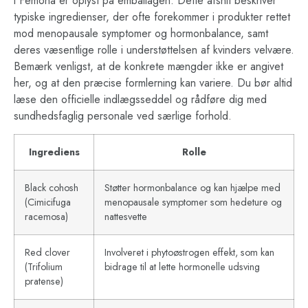
i Femona er oplyst på emballagen. Dette afsnit beskriver
typiske ingredienser, der ofte forekommer i produkter rettet
mod menopausale symptomer og hormonbalance, samt
deres væsentlige rolle i understøttelsen af kvinders velvære.
Bemærk venligst, at de konkrete mængder ikke er angivet
her, og at den præcise formlerning kan variere. Du bør altid
læse den officielle indlægsseddel og rådføre dig med
sundhedsfaglig personale ved særlige forhold.
Ingrediens
Rolle
Black cohosh
Støtter hormonbalance og kan hjælpe med
(Cimicifuga
menopausale symptomer som hedeture og
racemosa)
nattesvette
Red clover
Involveret i phytoøstrogen effekt, som kan
(Trifolium
bidrage til at lette hormonelle udsving
pratense)