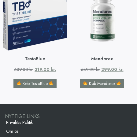
TestoBlue
Mendorex
639.00
kr.
319.00
kr.
639.00
kr.
299.00
kr.
Køb TestoBlue
Køb Mendorex
NYTTIGE LINKS
Privalitvs Politik
Om os