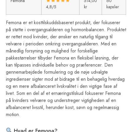
Femona
514,00
60
4,8/5
kr
kapsler
Femona er et kosttilskuddsbaseret produkt, der fokuserer
på støtte i overgangsalderen og hormonbalancen. Produktet
er rettet mod kvinder, der ønsker en naturlig tilgang til
velvære i perioden omkring overgangsalderen. Med en
månedlig forsyning og mulighed for forskellige
pakkestørrelser tilbyder Femona en fleksibel løsning, der
kan tilpasses individuelle behov og præferencer. Den
gennemarbejdede formulering og de nøje udvalgte
ingredienser sigter mod at bidrage til en behagelig hverdag
og en mere afbalanceret livskvalitet i den vigtige fase af
livet. Som en del af et ernæringstilskud fokuserer Femona
på kvinders velvære og understreger vigtigheden af en
afbalanceret livsstil, herunder kost, søvn og regelmæssig
motion.
Hvad er Femona?