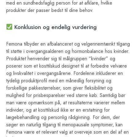
med en sundhedsfaglig person for at afklare, hvilke
produkter der passer bedst til dine behov.
Konklusion og endelig vurdering
Femona tilbyder en afbalanceret og velgennemtænkt tilgang
til støtte i overgangsalderen og hormonbalance hos kvinder.
Produktet henvender sig til målgruppen “kvinder” og
poserer som et kosttilskud designet til at forbedre velvære
og livskvalitet i overgangsårene. Fordelene inkluderer en
tydelig produktprofil med en månedlig forsyning og
forskellige pakkestørrelser, som giver fleksibilitet og
mulighed for prisbesparelser ved større køb. Samtidig bør
man være opmærksom på, at resultaterne varierer mellem
individer, og at kosttilskud ikke er en erstatning for
lægebehandling og personlig rådgivning. For dem, der
søger en naturlig tilgang til menopausale symptomer, kan
Femona være et relevant valg at overveje som en del af en