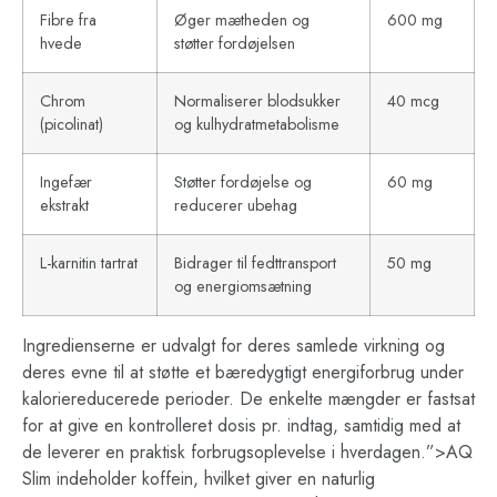
Fibre fra
Øger mætheden og
600 mg
hvede
støtter fordøjelsen
Chrom
Normaliserer blodsukker
40 mcg
(picolinat)
og kulhydratmetabolisme
Ingefær
Støtter fordøjelse og
60 mg
ekstrakt
reducerer ubehag
L-karnitin tartrat
Bidrager til fedttransport
50 mg
og energiomsætning
Ingredienserne er udvalgt for deres samlede virkning og
deres evne til at støtte et bæredygtigt energiforbrug under
kaloriereducerede perioder. De enkelte mængder er fastsat
for at give en kontrolleret dosis pr. indtag, samtidig med at
de leverer en praktisk forbrugsoplevelse i hverdagen.”>AQ
Slim indeholder koffein, hvilket giver en naturlig