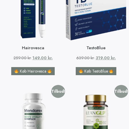
Hairovesca
TestoBlue
259.00
kr.
149.00
kr.
639.00
kr.
319.00
kr.
Køb Hairovesca
Køb TestoBlue
Tilbud!
Tilbud!