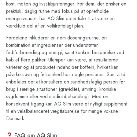
kost, motion og livsstilsjusteringer. For dem, der ønsker en
praktisk, daglig rutine med fokus på at opretholde
energiniveauet, har AQ Slim potentiale til at være en
værdifuld del af en veltilrettelagt plan.
Fordelene inkluderer en nem doseringsrutine, en
kombination af ingredienser der understøtter
fedtforbrænding og energi, samt konkret besparelse ved
køb af flere pakker. Ulemper kan være, at resultaterne
varierer og at produktet indeholder koffein, hvilket kan
påvirke søvn og følsomhed hos nogle personer. Som altid
anbefales det at konsultere en sundhedsfaglig person før
brug i særlige situationer (graviditet, amning, kroniske
sygdomme eller ved medicinbehandling). Med en
konsekvent tilgang kan AQ Slim være et nyttigt supplement
til en velafbalanceret vægttabsrejse for mange voksne i
Danmark.
FAQ om AQ Slim