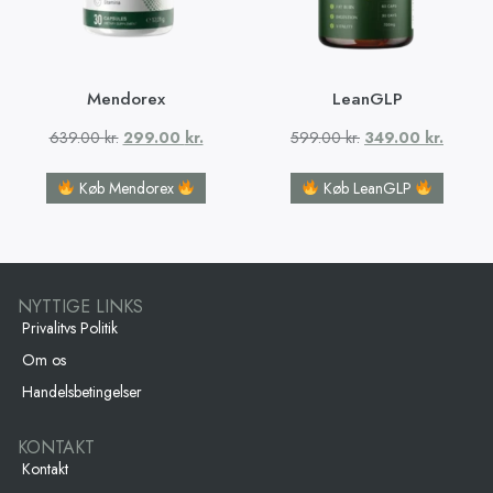
Mendorex
LeanGLP
639.00
kr.
299.00
kr.
599.00
kr.
349.00
kr.
Køb Mendorex
Køb LeanGLP
NYTTIGE LINKS
Privalitvs Politik
Om os
Handelsbetingelser
KONTAKT
Kontakt